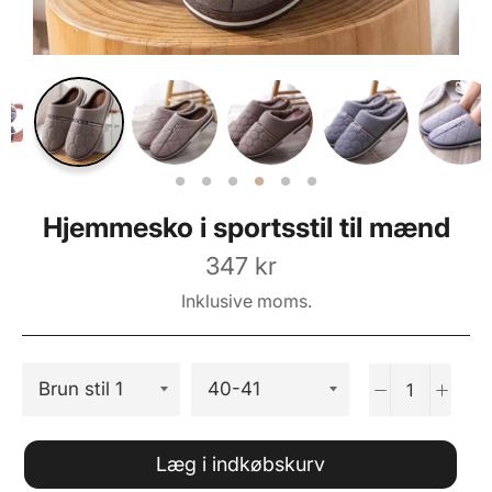
Hjemmesko i sportsstil til mænd
Normalpris
347 kr
Inklusive moms.
−
+
Læg i indkøbskurv