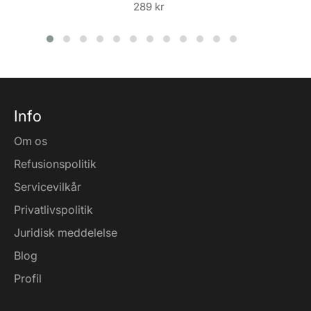
Normalpris
289 kr
Info
Om os
Refusionspolitik
Servicevilkår
Privatlivspolitik
Juridisk meddelelse
Blog
Profil