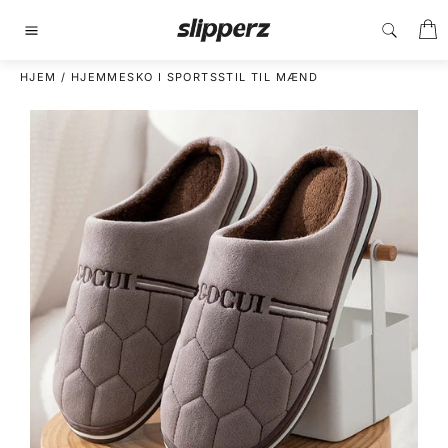
Gå
I
til
Sidenavigering
indhold
HJEM
/
HJEMMESKO I SPORTSSTIL TIL MÆND