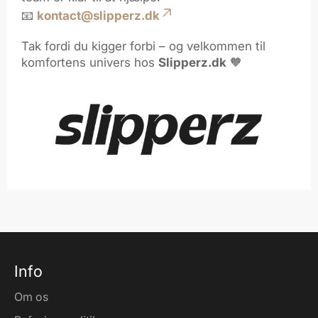
📧
kontact@slipperz.dk
Tak fordi du kigger forbi – og velkommen til
komfortens univers hos
Slipperz.dk
🧡
Info
Om os