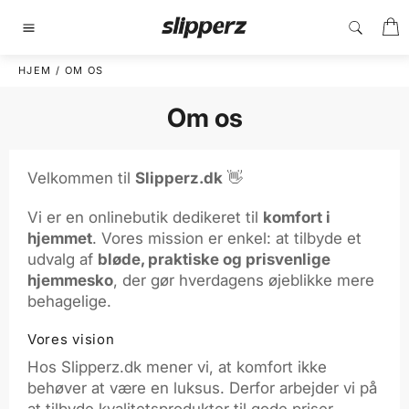
Gå
I
til
Sidenavigering
indhold
HJEM
/
OM OS
Om os
Velkommen til
Slipperz.dk
👋
Vi er en onlinebutik dedikeret til
komfort i
hjemmet
. Vores mission er enkel: at tilbyde et
udvalg af
bløde, praktiske og prisvenlige
hjemmesko
, der gør hverdagens øjeblikke mere
behagelige.
Vores vision
Hos Slipperz.dk mener vi, at komfort ikke
behøver at være en luksus. Derfor arbejder vi på