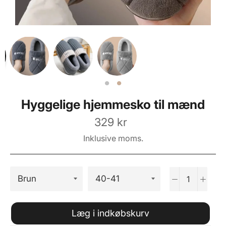
Hyggelige hjemmesko til mænd
Normalpris
329 kr
Inklusive moms.
−
+
Læg i indkøbskurv