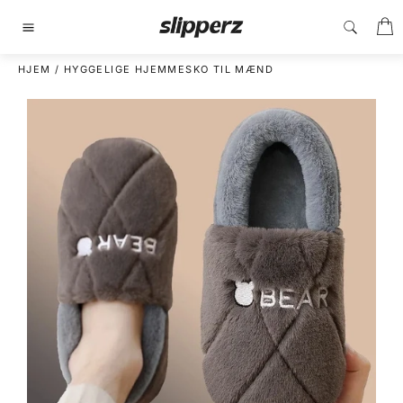
Gå
I
til
Sidenavigering
indhold
HJEM
/
HYGGELIGE HJEMMESKO TIL MÆND