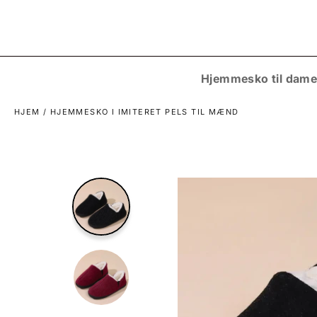
Gå
til
indhold
Hjemmesko til dame
HJEM
/
HJEMMESKO I IMITERET PELS TIL MÆND