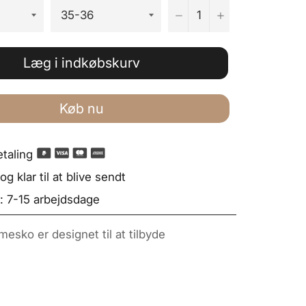
−
+
Læg i indkøbskurv
Køb nu
taling
g klar til at blive sendt
: 7-15 arbejdsdage
mesko er designet til at tilbyde