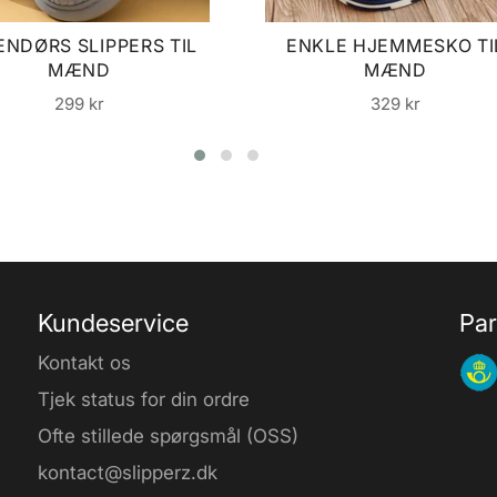
ENDØRS SLIPPERS TIL
ENKLE HJEMMESKO TI
MÆND
MÆND
Normalpris
Normalpris
299 kr
329 kr
Kundeservice
Par
Kontakt os
Tjek status for din ordre
Ofte stillede spørgsmål (OSS)
kontact@slipperz.dk