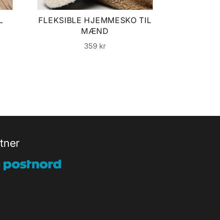
L
FLEKSIBLE HJEMMESKO TIL
KVALITET
MÆND
Normalpris
359 kr
tner