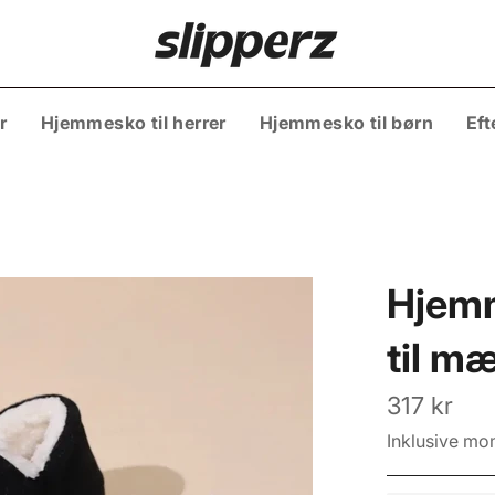
r
Hjemmesko til herrer
Hjemmesko til børn
Eft
Hjemm
til m
Normalpris
317 kr
Inklusive mo