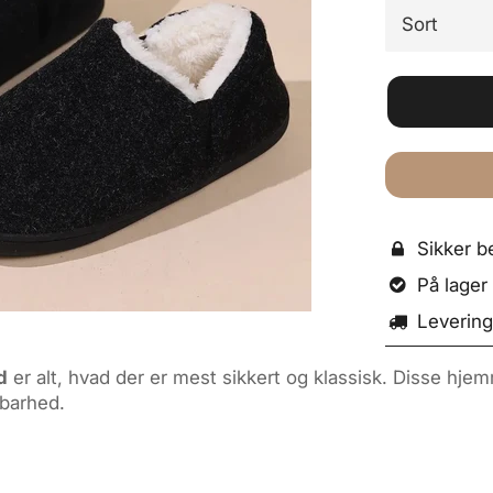
Sikker be

På lager o

Levering

d
er alt, hvad der er mest sikkert og klassisk. Disse hjem
barhed.