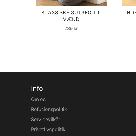
KLASSISKE SUTSKO TIL
IND
MÆND
Normalpris
289 kr
Info
Om os
Refusionspolitik
Servicevilkår
Privatlivspolitik