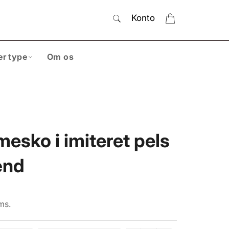
SØG
Indkøbskurv
Konto
Søg
er type
Om os
esko i imiteret pels
ænd
ms.