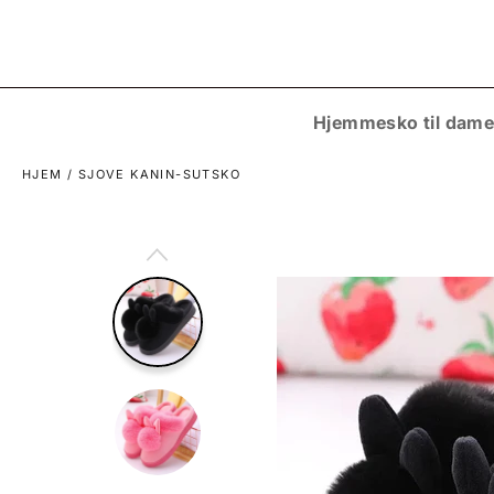
Gå
til
indhold
Hjemmesko til dame
HJEM
/
SJOVE KANIN-SUTSKO