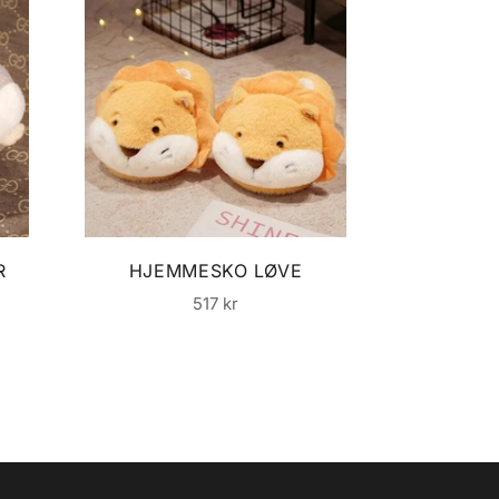
R
HJEMMESKO LØVE
HJEMM
Normalpris
517 kr