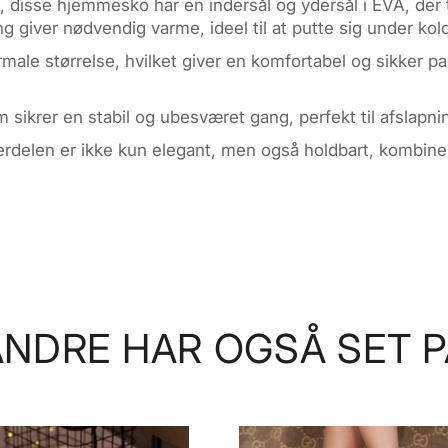
t, disse hjemmesko har en indersål og ydersål i EVA, de
g giver nødvendig varme, ideel til at putte sig under kol
rmale størrelse, hvilket giver en komfortabel og sikker p
 sikrer en stabil og ubesværet gang, perfekt til afsla
erdelen er ikke kun elegant, men også holdbart, kombine
ANDRE HAR OGSÅ SET P