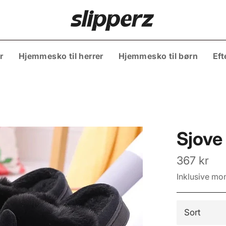
r
Hjemmesko til herrer
Hjemmesko til børn
Eft
Sjove
Normalpris
367 kr
Inklusive mo