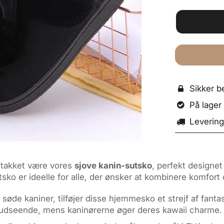
Sikker be

På lager o

Levering

 takket være vores
sjove kanin-sutsko
, perfekt designet 
utsko er ideelle for alle, der ønsker at kombinere komfor
øde kaniner, tilføjer disse hjemmesko et strejf af fantasi
de udseende, mens kaninørerne øger deres kawaii charme.