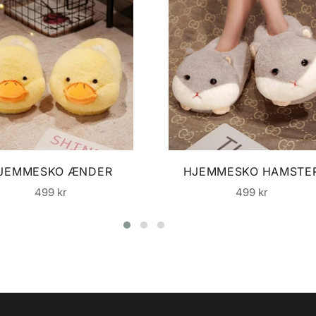
JEMMESKO ÆNDER
HJEMMESKO HAMSTE
Normalpris
Normalpris
499 kr
499 kr