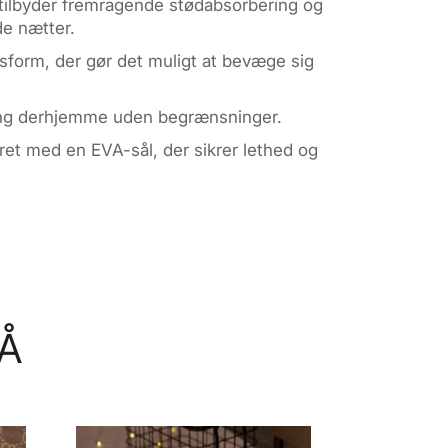
r tilbyder fremragende stødabsorbering og
de nætter.
asform, der gør det muligt at bevæge sig
pning derhjemme uden begrænsninger.
ret med en EVA-sål, der sikrer lethed og
Å