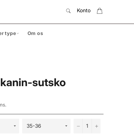
SØG
Indkøbskurv
Konto
Søg
er type
Om os
 kanin-sutsko
ms.
−
+