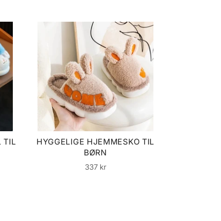
 TIL
HYGGELIGE HJEMMESKO TIL
BØRN
KAWAII 
Normalpris
337 kr