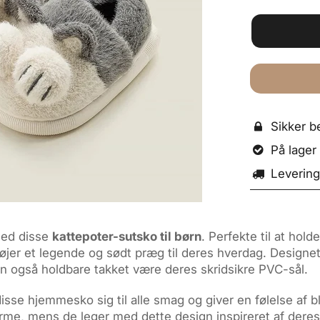
Sikker be

På lager o

Levering

med disse
kattepoter-sutsko til børn
. Perfekte til at hol
føjer et legende og sødt præg til deres hverdag. Designet 
en også holdbare takket være deres skridsikre PVC-sål.
 disse hjemmesko sig til alle smag og giver en følelse af 
varme, mens de leger med dette design inspireret af dere