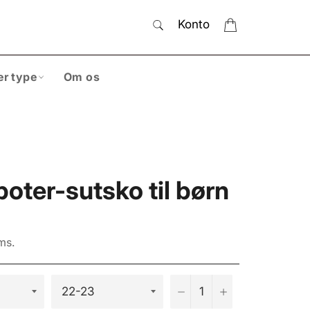
SØG
Indkøbskurv
Konto
Søg
er type
Om os
poter-sutsko til børn
ms.
−
+