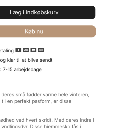
Læg i indkøbskurv
Køb nu
taling
g klar til at blive sendt
: 7-15 arbejdsdage
de deres små fødder varme hele vinteren,
til en perfekt pasform, er disse
blødhed ved hvert skridt. Med deres indre i
s yndlingsdyr. Disse hjemmesko fås i