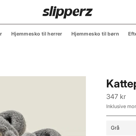
r
Hjemmesko til herrer
Hjemmesko til børn
Eft
Katte
Normalpris
347 kr
Inklusive mo