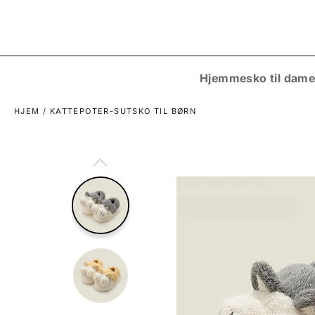
Gå
til
indhold
Hjemmesko til dame
HJEM
/
KATTEPOTER-SUTSKO TIL BØRN