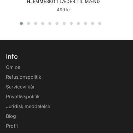
HJEMMESKO I LÆDER TIL MÆND
Normalpris
499 kr
Info
Om os
Refusionspolitik
Servicevilkår
Privatlivspolitik
Juridisk meddelelse
Blog
Profil