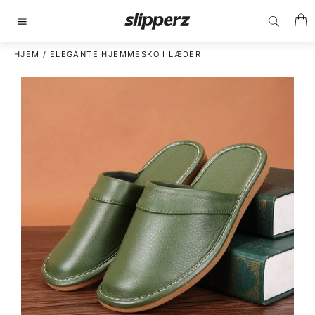
Gå
I
til
Sidenavigering
indhold
HJEM
/
ELEGANTE HJEMMESKO I LÆDER