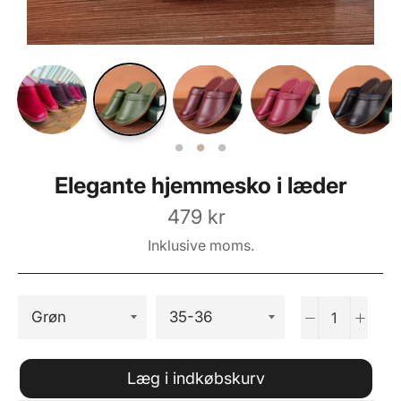
Elegante hjemmesko i læder
Normalpris
479 kr
Inklusive moms.
−
+
Læg i indkøbskurv