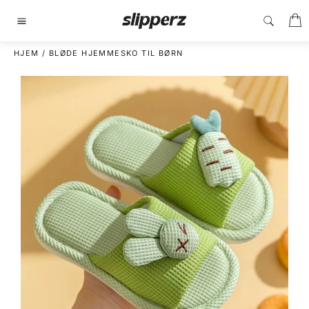
Gå
I
til
Sidenavigering
indhold
HJEM
/
BLØDE HJEMMESKO TIL BØRN