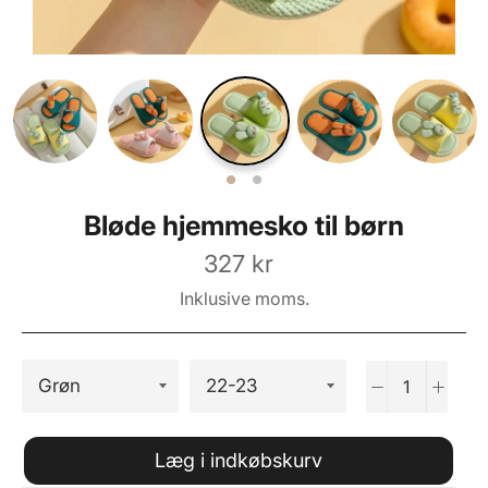
Bløde hjemmesko til børn
Normalpris
327 kr
Inklusive moms.
−
+
Læg i indkøbskurv