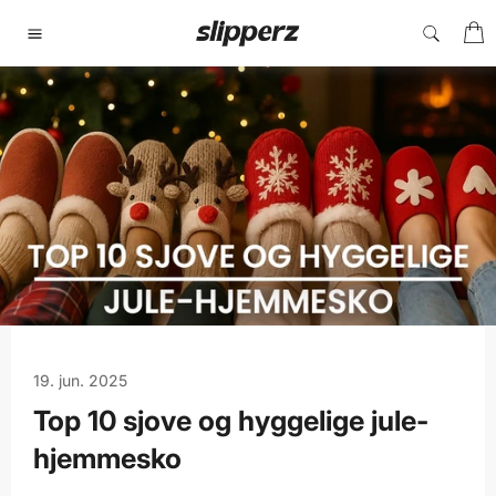
Gå
I
til
Sidenavigering
indhold
19. jun. 2025
Top 10 sjove og hyggelige jule-
hjemmesko