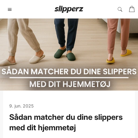
Gå
I
til
Sidenavigering
indhold
9. jun. 2025
Sådan matcher du dine slippers
med dit hjemmetøj