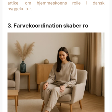
artikel om hjemmeskoens rolle i dansk
hyggekultur
.
3. Farvekoordination skaber ro